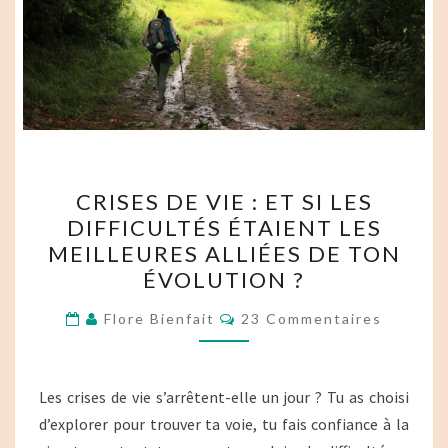
CRISES
CRISES DE VIE : ET SI LES
DE
DIFFICULTÉS ÉTAIENT LES
VIE :
MEILLEURES ALLIÉES DE TON
ET
ÉVOLUTION ?
SI
Commentaires
LES
Flore Bienfait
23 Commentaires
DIFFICULTÉS
ÉTAIENT
Les crises de vie s’arrêtent-elle un jour ? Tu as choisi
LES
d’explorer pour trouver ta voie, tu fais confiance à la
MEILLEURES