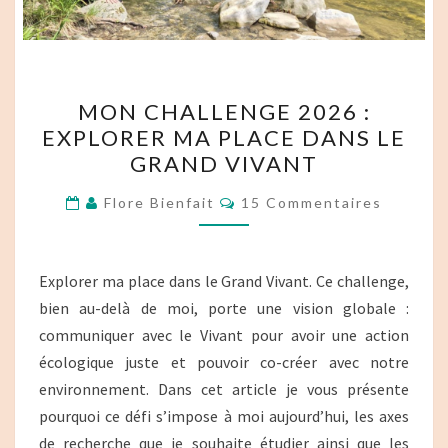
MON
MON CHALLENGE 2026 :
CHALLENGE
EXPLORER MA PLACE DANS LE
2026 :
GRAND VIVANT
EXPLORER
MA
Commentaires
Flore Bienfait
15 Commentaires
PLACE
DANS
LE
Explorer ma place dans le Grand Vivant. Ce challenge,
GRAND
bien au-delà de moi, porte une vision globale :
VIVANT
communiquer avec le Vivant pour avoir une action
écologique juste et pouvoir co-créer avec notre
environnement. Dans cet article je vous présente
pourquoi ce défi s’impose à moi aujourd’hui, les axes
de recherche que je souhaite étudier ainsi que les