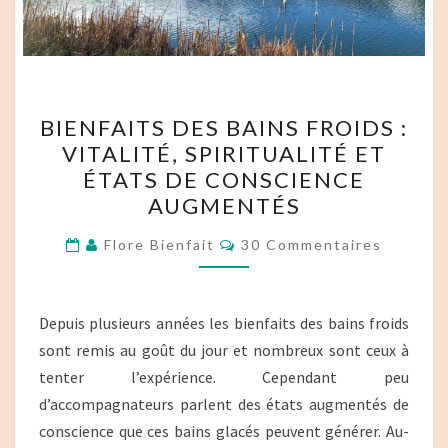
BIENFAITS
BIENFAITS DES BAINS FROIDS :
DES
VITALITÉ, SPIRITUALITÉ ET
BAINS
ÉTATS DE CONSCIENCE
FROIDS :
AUGMENTÉS
VITALITÉ,
Commentaires
SPIRITUALITÉ
Flore Bienfait
30 Commentaires
ET
ÉTATS
Depuis plusieurs années les bienfaits des bains froids
DE
sont remis au goût du jour et nombreux sont ceux à
CONSCIENCE
tenter l’expérience. Cependant peu
AUGMENTÉS
d’accompagnateurs parlent des états augmentés de
conscience que ces bains glacés peuvent générer. Au-