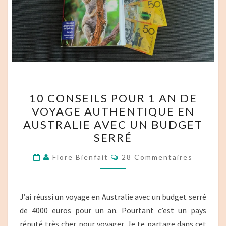
10
10 CONSEILS POUR 1 AN DE
CONSEILS
VOYAGE AUTHENTIQUE EN
POUR
AUSTRALIE AVEC UN BUDGET
1
SERRÉ
AN
Commentaires
DE
Flore Bienfait
28 Commentaires
VOYAGE
AUTHENTIQUE
J’ai réussi un voyage en Australie avec un budget serré
EN
de 4000 euros pour un an. Pourtant c’est un pays
AUSTRALIE
réputé très cher pour voyager. Je te partage dans cet
AVEC