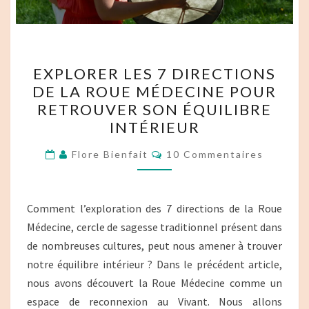
EXPLORER
EXPLORER LES 7 DIRECTIONS
LES
DE LA ROUE MÉDECINE POUR
7
RETROUVER SON ÉQUILIBRE
DIRECTIONS
INTÉRIEUR
DE
Commentaires
LA
Flore Bienfait
10 Commentaires
ROUE
MÉDECINE
Comment l’exploration des 7 directions de la Roue
POUR
Médecine, cercle de sagesse traditionnel présent dans
RETROUVER
de nombreuses cultures, peut nous amener à trouver
SON
notre équilibre intérieur ? Dans le précédent article,
ÉQUILIBRE
nous avons découvert la Roue Médecine comme un
INTÉRIEUR
espace de reconnexion au Vivant. Nous allons