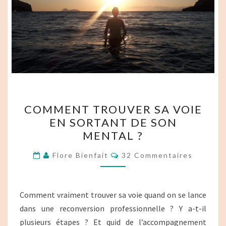
COMMENT
COMMENT TROUVER SA VOIE
TROUVER
EN SORTANT DE SON
SA
MENTAL ?
VOIE
EN
Commentaires
Flore Bienfait
32 Commentaires
SORTANT
DE
SON
Comment vraiment trouver sa voie quand on se lance
MENTAL ?
dans une reconversion professionnelle ? Y a-t-il
plusieurs étapes ? Et quid de l’accompagnement