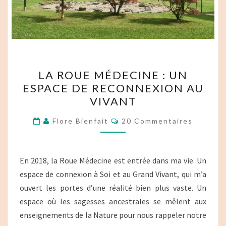
LA
LA ROUE MÉDECINE : UN
ROUE
ESPACE DE RECONNEXION AU
MÉDECINE :
VIVANT
UN
ESPACE
Commentaires
Flore Bienfait
20 Commentaires
DE
RECONNEXION
AU
En 2018, la Roue Médecine est entrée dans ma vie. Un
VIVANT
espace de connexion à Soi et au Grand Vivant, qui m’a
ouvert les portes d’une réalité bien plus vaste. Un
espace où les sagesses ancestrales se mêlent aux
enseignements de la Nature pour nous rappeler notre