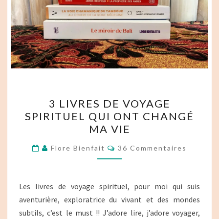
3
3 LIVRES DE VOYAGE
LIVRES
SPIRITUEL QUI ONT CHANGÉ
DE
MA VIE
VOYAGE
SPIRITUEL
Commentaires
Flore Bienfait
36 Commentaires
QUI
ONT
CHANGÉ
Les livres de voyage spirituel, pour moi qui suis
MA
aventurière, exploratrice du vivant et des mondes
VIE
subtils, c’est le must !! J’adore lire, j’adore voyager,