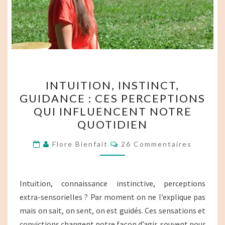
INTUITION,
INTUITION, INSTINCT,
INSTINCT,
GUIDANCE : CES PERCEPTIONS
GUIDANCE :
QUI INFLUENCENT NOTRE
CES
QUOTIDIEN
PERCEPTIONS
Commentaires
QUI
Flore Bienfait
26 Commentaires
INFLUENCENT
NOTRE
Intuition, connaissance instinctive, perceptions
QUOTIDIEN
extra-sensorielles ? Par moment on ne l’explique pas
mais on sait, on sent, on est guidés. Ces sensations et
convictions changent notre façon d’agir, souvent pour