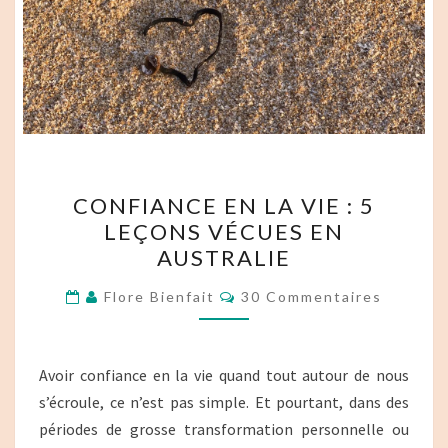
CONFIANCE
CONFIANCE EN LA VIE : 5
EN
LEÇONS VÉCUES EN
LA
AUSTRALIE
VIE
:
Commentaires
Flore Bienfait
30 Commentaires
5
LEÇONS
VÉCUES
Avoir confiance en la vie quand tout autour de nous
EN
s’écroule, ce n’est pas simple. Et pourtant, dans des
AUSTRALIE
périodes de grosse transformation personnelle ou