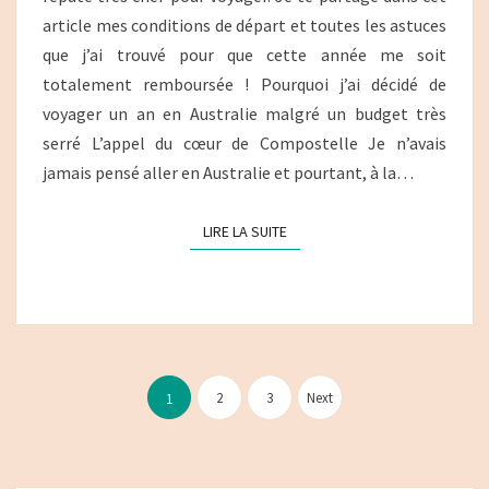
article mes conditions de départ et toutes les astuces
UN
que j’ai trouvé pour que cette année me soit
BUDGET
totalement remboursée ! Pourquoi j’ai décidé de
SERRÉ
voyager un an en Australie malgré un budget très
serré L’appel du cœur de Compostelle Je n’avais
jamais pensé aller en Australie et pourtant, à la…
LIRE LA SUITE
LIRE LA SUITE
Pagination
des
2
3
Next
1
publications