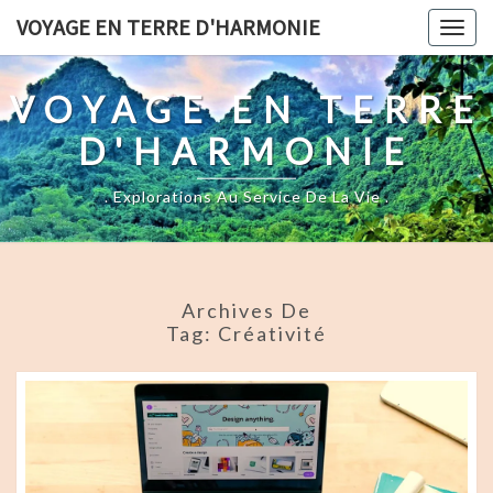
Skip
VOYAGE EN TERRE D'HARMONIE
Togg
to
navig
content
VOYAGE EN TERRE
D'HARMONIE
. Explorations Au Service De La Vie .
Archives De
Tag:
Créativité