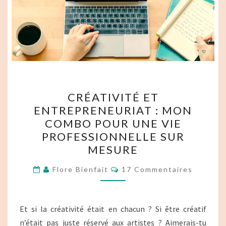
CRÉATIVITÉ
CRÉATIVITÉ ET
ET
ENTREPRENEURIAT : MON
ENTREPRENEURIAT :
COMBO POUR UNE VIE
MON
PROFESSIONNELLE SUR
COMBO
MESURE
POUR
Commentaires
UNE
Flore Bienfait
17 Commentaires
VIE
PROFESSIONNELLE
Et si la créativité était en chacun ? Si être créatif
SUR
n’était pas juste réservé aux artistes ? Aimerais-tu
MESURE