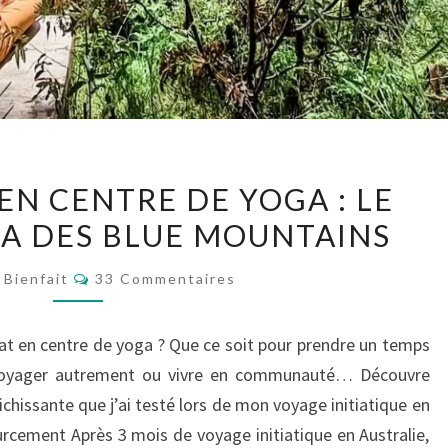
VOLONTARIAT
EN CENTRE DE YOGA : LE
EN
A DES BLUE MOUNTAINS
CENTRE
DE
Commentaires
 Bienfait
33 Commentaires
YOGA :
LE
iat en centre de yoga ? Que ce soit pour prendre un temps
HAPPY
, voyager autrement ou vivre en communauté… Découvre
BUDDHA
chissante que j’ai testé lors de mon voyage initiatique en
DES
urcement Après 3 mois de voyage initiatique en Australie,
BLUE