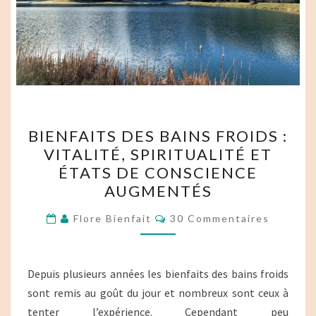
BIENFAITS
BIENFAITS DES BAINS FROIDS :
DES
VITALITÉ, SPIRITUALITÉ ET
BAINS
ÉTATS DE CONSCIENCE
FROIDS :
AUGMENTÉS
VITALITÉ,
Commentaires
SPIRITUALITÉ
Flore Bienfait
30 Commentaires
ET
ÉTATS
Depuis plusieurs années les bienfaits des bains froids
DE
sont remis au goût du jour et nombreux sont ceux à
CONSCIENCE
tenter l’expérience. Cependant peu
AUGMENTÉS