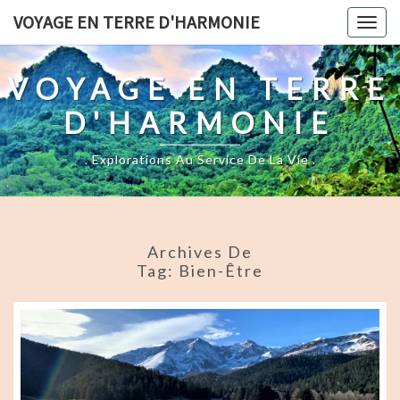
Skip
VOYAGE EN TERRE D'HARMONIE
Togg
to
navig
content
VOYAGE EN TERRE
D'HARMONIE
. Explorations Au Service De La Vie .
Archives De
Tag:
Bien-Être