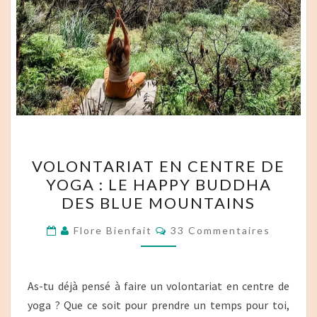
VOLONTARIAT
VOLONTARIAT EN CENTRE DE
EN
YOGA : LE HAPPY BUDDHA
CENTRE
DES BLUE MOUNTAINS
DE
YOGA :
Commentaires
Flore Bienfait
33 Commentaires
LE
HAPPY
BUDDHA
As-tu déjà pensé à faire un volontariat en centre de
DES
yoga ? Que ce soit pour prendre un temps pour toi,