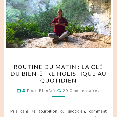
ROUTINE
ROUTINE DU MATIN : LA CLÉ
DU
DU BIEN-ÊTRE HOLISTIQUE AU
MATIN :
QUOTIDIEN
LA
CLÉ
Commentaires
Flore Bienfait
20 Commentaires
DU
BIEN-
ÊTRE
Pris dans le tourbillon du quotidien, comment