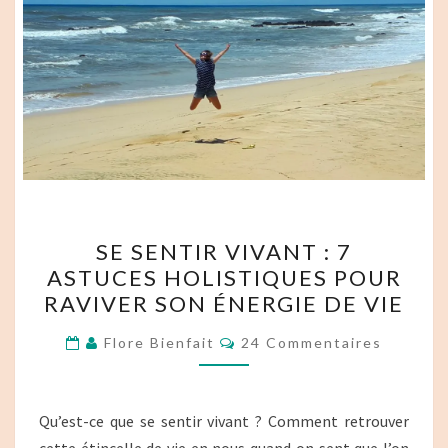
SE
SE SENTIR VIVANT : 7
SENTIR
ASTUCES HOLISTIQUES POUR
VIVANT :
RAVIVER SON ÉNERGIE DE VIE
7
ASTUCES
Commentaires
Flore Bienfait
24 Commentaires
HOLISTIQUES
POUR
RAVIVER
Qu’est-ce que se sentir vivant ? Comment retrouver
SON
cette étincelle de vie en nous quand on sent que l’on