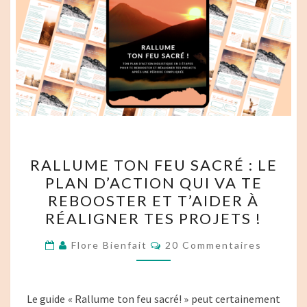
RALLUME
RALLUME TON FEU SACRÉ : LE
TON
PLAN D’ACTION QUI VA TE
FEU
REBOOSTER ET T’AIDER À
SACRÉ :
RÉALIGNER TES PROJETS !
LE
Commentaires
PLAN
Flore Bienfait
20 Commentaires
D’ACTION
QUI
Le guide « Rallume ton feu sacré! » peut certainement
VA