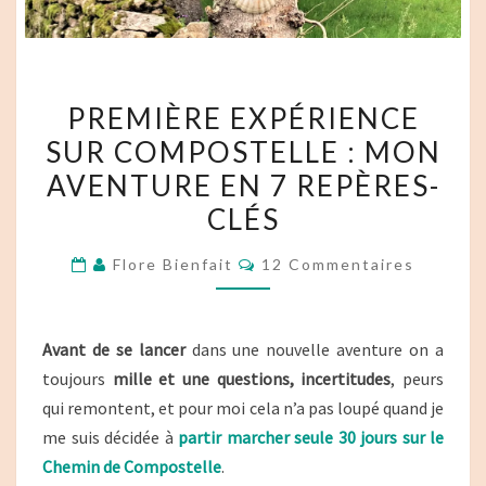
PREMIÈRE
PREMIÈRE EXPÉRIENCE
EXPÉRIENCE
SUR COMPOSTELLE : MON
SUR
AVENTURE EN 7 REPÈRES-
COMPOSTELLE :
MON
CLÉS
AVENTURE
Commentaires
Flore Bienfait
12 Commentaires
EN
7
REPÈRES-
Avant de se lancer
dans une nouvelle aventure on a
CLÉS
toujours
mille et une questions, incertitudes
, peurs
qui remontent, et pour moi cela n’a pas loupé quand je
me suis décidée à
partir marcher seule 30 jours sur le
Chemin de Compostelle
.