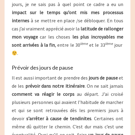
jours, je ne sais pas à quel point ce cadre a eu un
impact sur le temps qu’ont mis mes processus
internes
à se mettre en place /se débloquer. En tous
cas j’ai vraiment apprécié avoir la
latitude de rallonger
mon voyage
car les choses
les plus incroyables me
ième
ième
sont arrivées à la fin
, entre le 30
et le 33
jour
.
Prévoir des jours de pause
Il est aussi important de prendre des
jours de pause
et
de les
prévoir dans notre itinéraire
. On ne sait jamais
comment va réagir le corps
au départ. J’ai croisé
plusieurs personnes qui avaient l’habitude de marcher
et qui se sont retrouvées dès les premiers jours à
devoir
s’arrêter à cause de tendinites
. Certaines ont
même dû quitter le chemin. C’est dur mais c’est une
éventualité. Quoi qu’il en soit, faire
un jour de pause